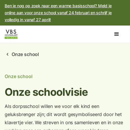
Ben je nog op zoek naar een warme basisschool? Meld je
online aan voor onze school vanaf 24 februari en schrijf je
volledig in vanaf 27 april!
chevron_left
Onze school
Onze school
Onze schoolvisie
Als dorpsschool willen we voor elk kind een
geluksbrenger zijn; dit wordt gesymboliseerd door het
klavertje vier. We streven in ons samenleven en in onze