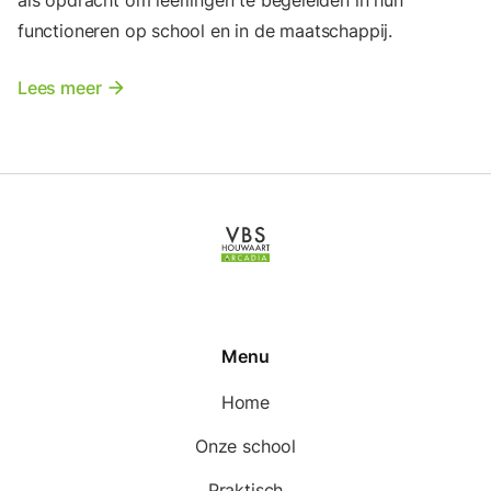
als opdracht om leerlingen te begeleiden in hun
functioneren op school en in de maatschappij.
Lees meer
arrow_forward
Menu
Home
Onze school
Praktisch